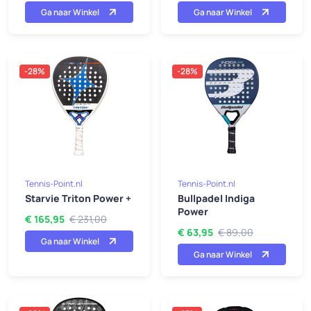
Ga naar Winkel
Ga naar Winkel
-28%
-28%
Tennis-Point.nl
Tennis-Point.nl
Starvie Triton Power +
Bullpadel Indiga
Power
€ 165,95
€ 231,00
€ 63,95
€ 89,00
Ga naar Winkel
Ga naar Winkel