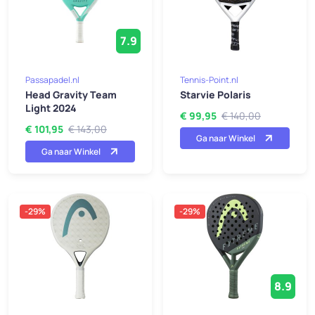
7.9
Passapadel.nl
Tennis-Point.nl
Head Gravity Team
Starvie Polaris
Light 2024
€ 99,95
€ 140,00
€ 101,95
€ 143,00
Ga naar Winkel
Ga naar Winkel
-29%
-29%
8.9