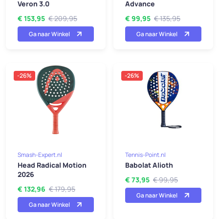
Veron 3.0
Advance
€ 153,95
€ 209,95
€ 99,95
€ 135,95
Ga naar Winkel
Ga naar Winkel
-26%
-26%
Smash-Expert.nl
Tennis-Point.nl
Head Radical Motion
Babolat Alioth
2026
€ 73,95
€ 99,95
€ 132,96
€ 179,95
Ga naar Winkel
Ga naar Winkel