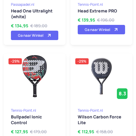
Passapadel.nl
Tennis-Point.nl
Head One Ultralight
Head Extreme PRO
(white)
€ 139,95
€ 196,00
€ 134,95
€ 189,00
Ga naar Winkel
Ga naar Winkel
-29%
-29%
8.3
Tennis-Point.nl
Tennis-Point.nl
Bullpadel Ionic
Wilson Carbon Force
Control
Lite
€ 127,95
€ 179,00
€ 112,95
€ 158,00