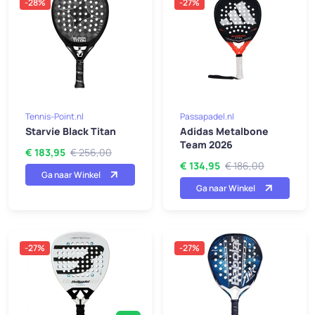
-28%
-27%
Tennis-Point.nl
Passapadel.nl
Starvie Black Titan
Adidas Metalbone
Team 2026
€ 183,95
€ 256,00
€ 134,95
€ 186,00
Ga naar Winkel
Ga naar Winkel
-27%
-27%