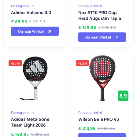
Passapadel.nl
Passapadel.nl
Adidas Vulcano 3.0
Nox AT10 PRO Cup
Hard Augustin Tapia
€ 89,95
€ 119,99
€ 149,95
€ 200,00
Ga naar Winkel
Ga naar Winkel
-25%
-25%
8.9
Passapadel.nl
Passapadel.nl
Adidas Metalbone
Wilson Bela PRO V3
Team Light 2026
€ 213,95
€ 284,95
€ 149,95
€ 200,00