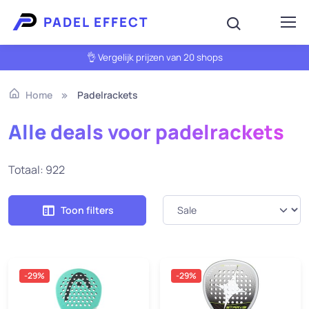
PADEL EFFECT
👌 Vergelijk prijzen van 20 shops
Padelrackets
Home
Alle deals voor padelrackets
Totaal: 922
Toon filters
-29%
-29%