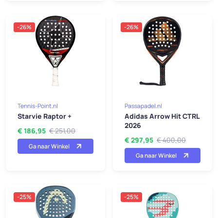
-26%
-26%
Tennis-Point.nl
Passapadel.nl
Starvie Raptor +
Adidas Arrow Hit CTRL
2026
€ 186,95
€ 251,00
€ 297,95
€ 400,00
Ga naar Winkel
Ga naar Winkel
-25%
-25%