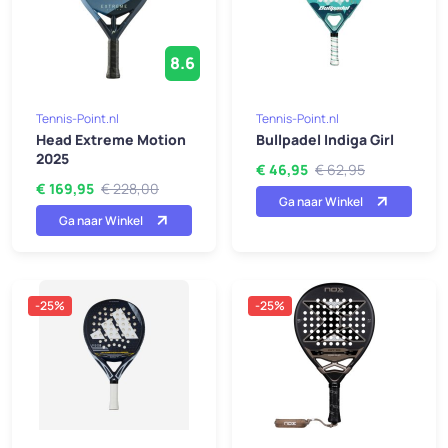
8.6
Tennis-Point.nl
Tennis-Point.nl
Head Extreme Motion
Bullpadel Indiga Girl
2025
€ 46,95
€ 62,95
€ 169,95
€ 228,00
Ga naar Winkel
Ga naar Winkel
-25%
-25%