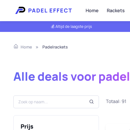
PADEL EFFECT
Home
Rackets
💰 Altijd de laagste prijs
Padelrackets
Home
Alle deals voor pade
Totaal: 91
Prijs