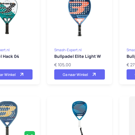
ert.nl
Smash-Expert.nl
Smas
l Hack 04
Bullpadel Elite Light W
Bull
€ 105,00
€ 2
ar Winkel
Ga naar Winkel