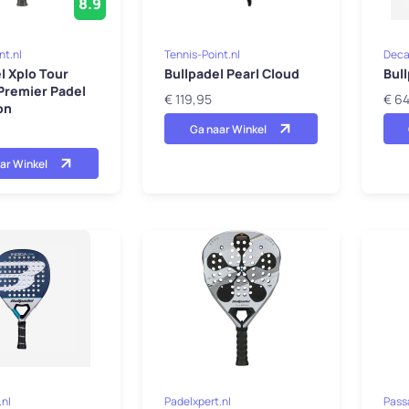
8.9
nt.nl
Tennis-Point.nl
Deca
l Xplo Tour
Bullpadel Pearl Cloud
Bul
 Premier Padel
€ 119,95
€ 6
on
Ga naar Winkel
ar Winkel
nl
Padelxpert.nl
Pass