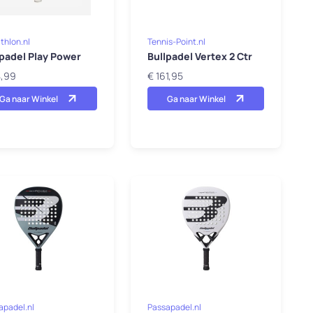
thlon.nl
Tennis-Point.nl
lpadel Play Power
Bullpadel Vertex 2 Ctr
4,99
€ 161,95
Ga naar Winkel
Ga naar Winkel
apadel.nl
Passapadel.nl