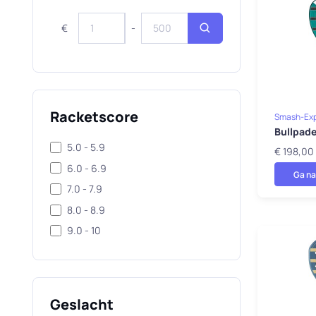
€
-
Racketscore
Smash-Exp
Bullpade
5.0 - 5.9
€ 198,00
6.0 - 6.9
Ga na
7.0 - 7.9
8.0 - 8.9
9.0 - 10
Geslacht