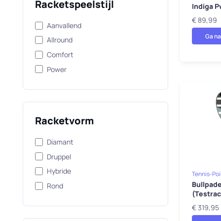
Racketspeelstijl
Indiga P
€ 89,99
Aanvallend
Ga na
Allround
Comfort
Power
Racketvorm
Diamant
Druppel
Hybride
Tennis-Poi
Bullpade
Rond
(Testrac
€ 319,95