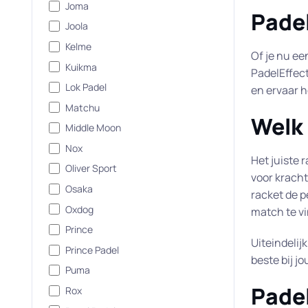
Joma
Pade
Joola
Kelme
Of je nu ee
Kuikma
PadelEffect
Lok Padel
en ervaar h
Matchu
Welk 
Middle Moon
Nox
Het juiste 
Oliver Sport
voor kracht
Osaka
racket de p
Oxdog
match te v
Prince
Uiteindelij
Prince Padel
beste bij jo
Puma
Padel
Rox