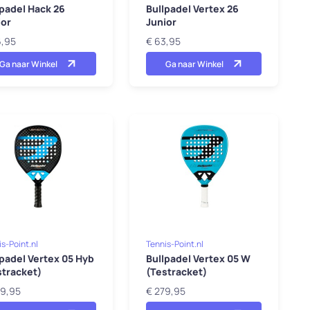
lpadel Hack 26
Bullpadel Vertex 26
ior
Junior
6,95
€ 63,95
Ga naar Winkel
Ga naar Winkel
s-Point.nl
Tennis-Point.nl
lpadel Vertex 05 Hyb
Bullpadel Vertex 05 W
stracket)
(Testracket)
39,95
€ 279,95