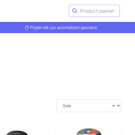
Product zoeken
🕐 Prijzen elk uur automatisch gescand