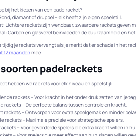
 op bij het kiezen van een padelracket?
ond, diamant of druppel – elk heeft zijn eigen speelstijl.
t: Lichtere rackets zijn wendbaar, zwaardere rackets geven m
aal: Carbon en glasvezel beïnvloeden de duurzaamheid en het 
je tijdig je rackets vervangt als je merkt dat er schade in het r
ot 12 maanden
mee.
 soorten padelrackets
fect hebben we rackets voor elk niveau en speelstijl:
ende rackets – Voor kracht in het onder druk zetten van je te
nd rackets – De perfecte balans tussen controle en kracht.
t rackets – Ontworpen voor extra speelgemak en minder belas
e rackets – Maximale precisie voor strategische spelers.
ackets – Voor gevorderde spelers die extra kracht willen in hu
ckets – Voor spelers die meer effect aan hun slagen willen ge