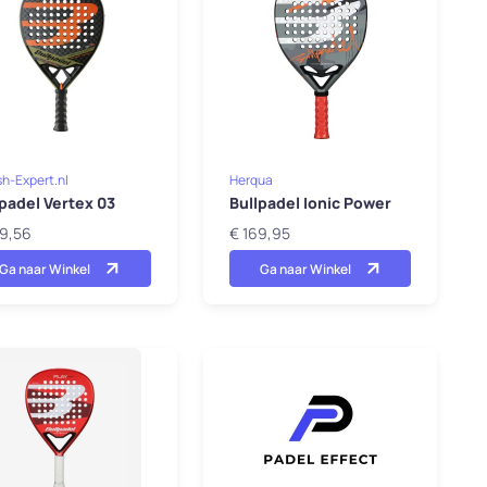
h-Expert.nl
Herqua
padel Vertex 03
Bullpadel Ionic Power
79,56
€ 169,95
Ga naar Winkel
Ga naar Winkel