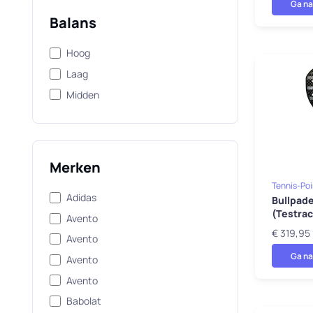
Ga na
Balans
Hoog
Laag
Midden
Merken
Tennis-Poi
Adidas
Bullpade
(Testrac
Avento
€ 319,95
Avento
Ga na
Avento
Avento
Babolat