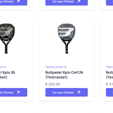
ar Winkel
Ga naar Winkel
nt.nl
Tennis-Point.nl
Tenni
l Xplo 26
Bullpadel Xplo Cmf 26
Bul
ket)
(Testracket)
(Te
€ 239,95
€ 31
ar Winkel
Ga naar Winkel