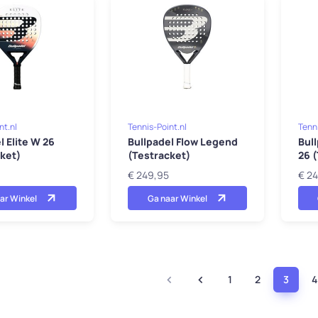
nt.nl
Tennis-Point.nl
Tenni
l Elite W 26
Bullpadel Flow Legend
Bul
ket)
(Testracket)
26 
€ 249,95
€ 2
ar Winkel
Ga naar Winkel
1
2
3
4
(curren