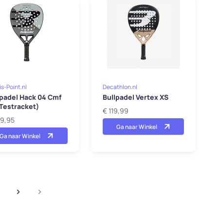
s-Point.nl
Decathlon.nl
lpadel Hack 04 Cmf
Bullpadel Vertex XS
(Testracket)
€ 119,99
49,95
Ga naar Winkel
Ga naar Winkel
t)