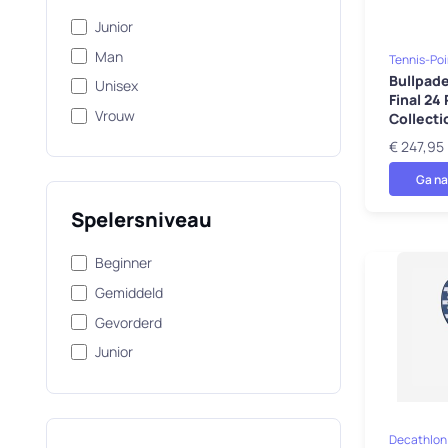
Junior
Man
Tennis-Poi
Bullpade
Unisex
Final 24
Vrouw
Collecti
€ 247,95
Ga na
Spelersniveau
Beginner
Gemiddeld
Gevorderd
Junior
Decathlon.