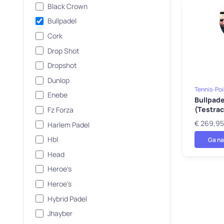
Black Crown
Bullpadel
Cork
Drop Shot
Dropshot
Dunlop
Tennis-Poi
Enebe
Bullpade
(Testrac
Fz Forza
€ 269,95
Harlem Padel
Hbl
Ga na
Head
Heroe's
Heroe's
Hybrid Padel
Jhayber