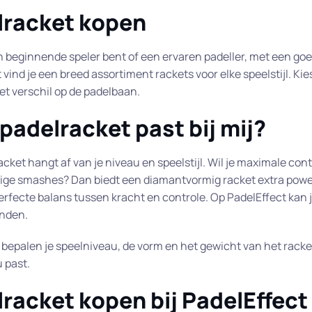
lracket kopen
n beginnende speler bent of een ervaren padeller, met een goed 
 vind je een breed assortiment rackets voor elke speelstijl. Ki
et verschil op de padelbaan.
padelracket past bij mij?
racket hangt af van je niveau en speelstijl. Wil je maximale co
ige smashes? Dan biedt een diamantvormig racket extra power
erfecte balans tussen kracht en controle. Op PadelEffect kan je
inden.
k bepalen je speelniveau, de vorm en het gewicht van het rack
u past.
racket kopen bij PadelEffect