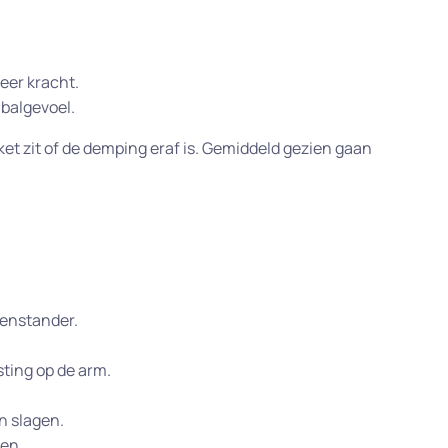
eer kracht.
balgevoel.
acket zit of de demping eraf is. Gemiddeld gezien gaan
genstander.
ting op de arm.
n slagen.
ven.