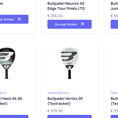
wr
Bullpadel Neuron 02
Bul
Edge Tour Finals LTD
Jun
€ 256,00
€ 6
ar Winkel
Ga naar Winkel
nt.nl
Tennis-Point.nl
Tenni
l Hack 04 26
Bullpadel Vertex 05
Bul
ket)
(Testracket)
(Te
€ 339,95
€ 3