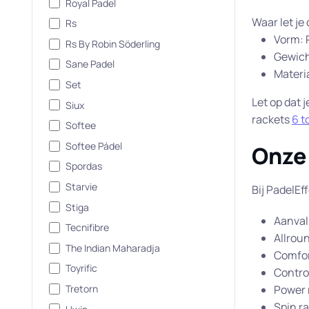
Royal Padel
Waar let je
Rs
Vorm: R
Rs By Robin Söderling
Gewich
Sane Padel
Materi
Set
Let op dat 
Siux
rackets
6 t
Softee
Softee Pádel
Onze
Spordas
Starvie
Bij PadelEf
Stiga
Aanvall
Tecnifibre
Allrou
The Indian Maharadja
Comfor
Toyrific
Control
Tretorn
Power r
Spin ra